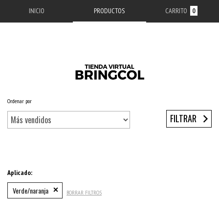
INICIO
PRODUCTOS
CARRITO
0
Ordenar por
Inicio
/
ACCESORIOS APPLE
/
ESTUCHES IPHONE
/
SERIE 11
/
IPHONE 11
FILTRAR
Aplicado:
Verde/naranja
BORRAR FILTROS