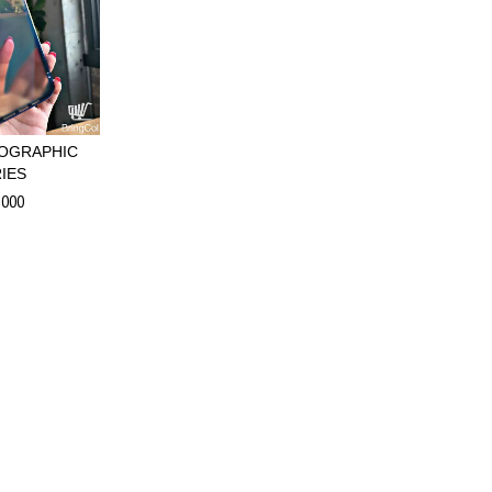
OGRAPHIC
IES
.000