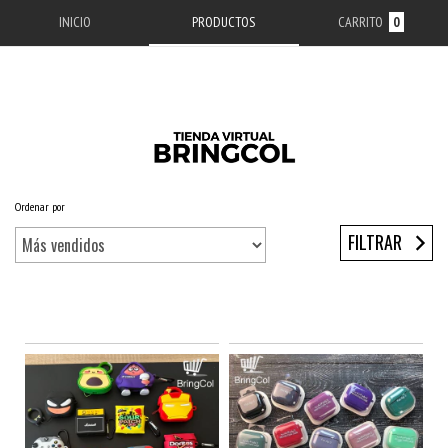
INICIO
PRODUCTOS
CARRITO
0
Ordenar por
Inicio
/
ACCESORIOS APPLE
/
ACCESORIOS AIRPODS
/
PRO 2
FILTRAR