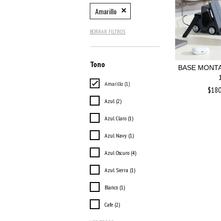
Amarillo
BORRAR FILTROS
Tono
BASE MONTA
Amarillo (1)
$180
Azul (2)
Azul Claro (1)
Azul Navy (1)
Azul Oscuro (4)
Azul Sierra (1)
Blanco (1)
Cafe (2)