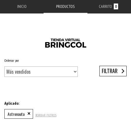
INICIO
PRODUCTOS
CARRITO
0
Ordenar por
Inicio
/
ACCESORIOS APPLE
/
ESTUCHES IPHONE
/
SERIE 11
/
IPHONE 11 PRO MAX
FILTRAR
Aplicado:
Astronauta
BORRAR FILTROS