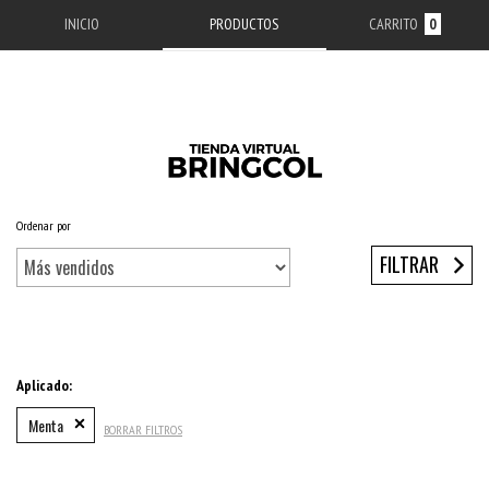
INICIO
PRODUCTOS
CARRITO
0
Ordenar por
Inicio
/
ACCESORIOS APPLE
/
ESTUCHES IPHONE
/
SERIE 11
/
IPHONE 11 PRO MAX
FILTRAR
Aplicado:
Menta
BORRAR FILTROS