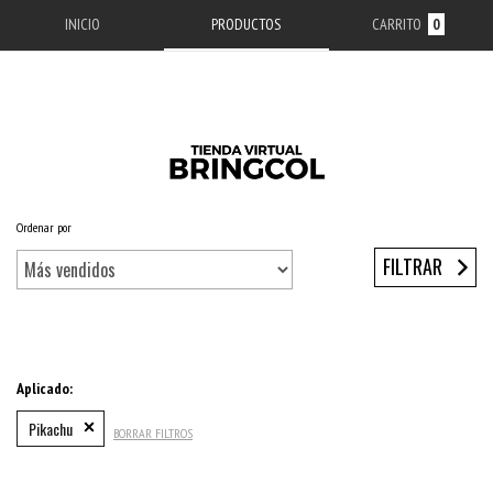
INICIO
PRODUCTOS
CARRITO
0
Ordenar por
Inicio
/
ACCESORIOS APPLE
/
ESTUCHES IPHONE
/
SERIE 11
/
IPHONE 11 PRO
FILTRAR
Aplicado:
Pikachu
BORRAR FILTROS