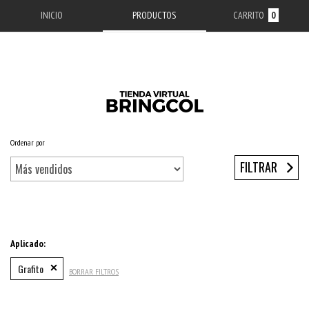
INICIO
PRODUCTOS
CARRITO
0
Ordenar por
Inicio
/
ACCESORIOS APPLE
/
ESTUCHES IPHONE
/
SERIE 11
/
IPHONE 11 PRO
FILTRAR
Aplicado:
Grafito
BORRAR FILTROS