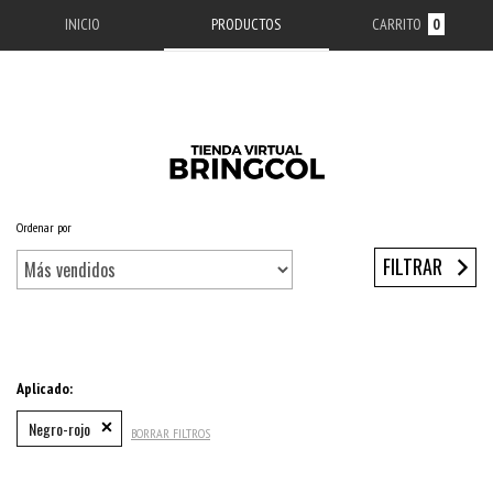
INICIO
PRODUCTOS
CARRITO
0
Ordenar por
Inicio
/
ACCESORIOS APPLE
/
ESTUCHES IPHONE
/
SERIE 11
/
IPHONE 11
FILTRAR
Aplicado:
Negro-rojo
BORRAR FILTROS