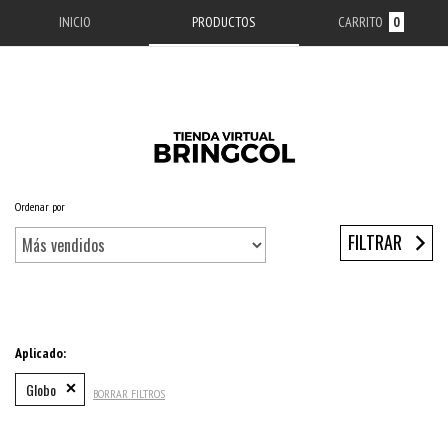
INICIO
PRODUCTOS
CARRITO
0
Ordenar por
Inicio
/
ACCESORIOS APPLE
/
ESTUCHES IPHONE
/
SERIE 12
/
IPHONE 12 MINI
FILTRAR
Aplicado:
Globo
BORRAR FILTROS