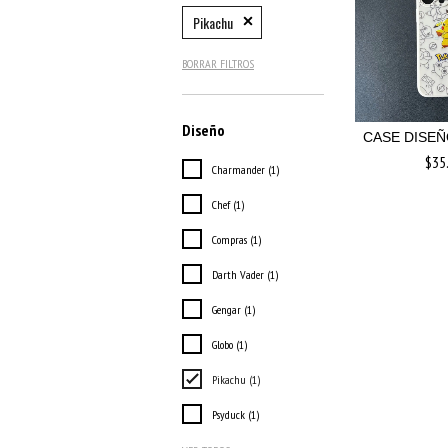
Pikachu
BORRAR FILTROS
Diseño
CASE DISE
$35
Charmander (1)
Chef (1)
Compras (1)
Darth Vader (1)
Gengar (1)
Globo (1)
Pikachu (1)
Psyduck (1)