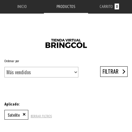
INICIO
PRODUCTOS
CARRITO
0
Ordenar por
Inicio
/
ACCESORIOS APPLE
/
ESTUCHES IPHONE
/
SERIE 12
/
IPHONE 12 MINI
FILTRAR
Aplicado:
Satelite
BORRAR FILTROS