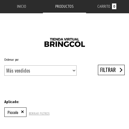
INICIO
PRODUCTOS
CARRITO
0
Ordenar por
Inicio
/
ACCESORIOS APPLE
/
ESTUCHES IPHONE
/
SERIE 12
/
IPHONE 12 PRO MAX
FILTRAR
Aplicado:
Piccolo
BORRAR FILTROS