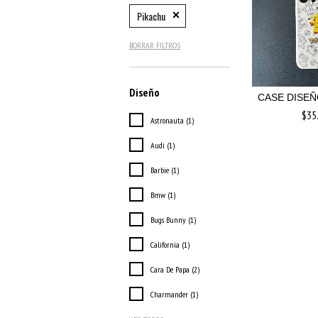
Pikachu
BORRAR FILTROS
Diseño
CASE DISE
$35
Astronauta (1)
Audi (1)
Barbie (1)
Bmw (1)
Bugs Bunny (1)
California (1)
Cara De Papa (2)
Charmander (1)