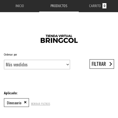
INICIO
PRODUCTOS
CARRITO
0
Ordenar por
Inicio
/
ACCESORIOS APPLE
/
ESTUCHES IPHONE
/
SERIE 12
/
IPHONE 12 PRO
FILTRAR
Aplicado:
Dinosaurio
BORRAR FILTROS