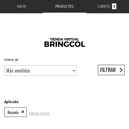
INICIO
PRODUCTOS
CARRITO
0
Ordenar por
Inicio
/
ACCESORIOS APPLE
/
ESTUCHES IPHONE
/
SERIE 12
/
IPHONE 12 PRO
FILTRAR
Aplicado:
Rosado
BORRAR FILTROS