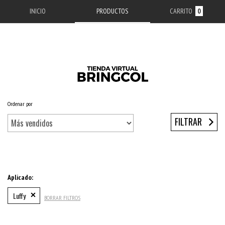
INICIO
PRODUCTOS
CARRITO
0
Ordenar por
Inicio
/
ACCESORIOS APPLE
/
ESTUCHES IPHONE
/
SERIE 12
/
IPHONE 12
FILTRAR
Aplicado:
Luffy
BORRAR FILTROS