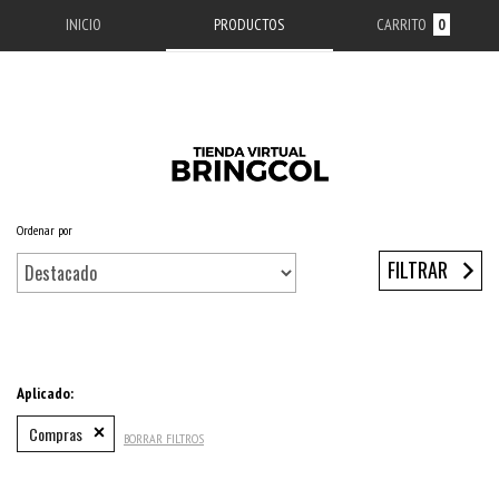
INICIO
PRODUCTOS
CARRITO
0
Ordenar por
Inicio
/
ACCESORIOS APPLE
/
ESTUCHES IPHONE
/
SERIE 13
/
IPHONE 13 PRO MAX
FILTRAR
Aplicado:
Compras
BORRAR FILTROS