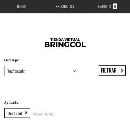
INICIO
PRODUCTOS
CARRITO
0
Ordenar por
Inicio
/
ACCESORIOS APPLE
/
ESTUCHES IPHONE
/
SERIE 13
/
IPHONE 13 PRO MAX
FILTRAR
Aplicado:
Deadpool
BORRAR FILTROS