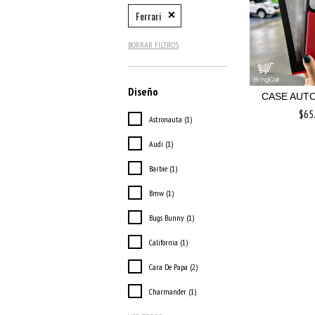
Ferrari
BORRAR FILTROS
Diseño
CASE AUTO
$65
Astronauta (1)
Audi (1)
Barbie (1)
Bmw (1)
Bugs Bunny (1)
California (1)
Cara De Papa (2)
Charmander (1)