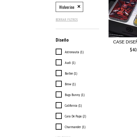
Wolverine
BORRAR FILTROS
Diseño
CASE DISE
$40
Astronauta (1)
Audi (1)
Barbie (1)
Bmw (1)
Bugs Bunny (1)
California (1)
Cara De Papa (2)
Charmander (1)