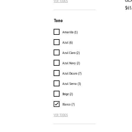
GL
VER TODOS
$65
Tono
Amarillo (1)
Azul (6)
Azul Claro (2)
Azul Navy (2)
Azul Oscuro (7)
Azul Sierra (3)
Beige (2)
Blanco (7)
VER TODOS