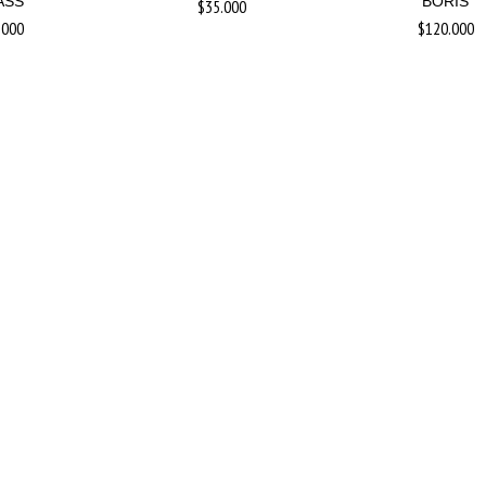
ASS
BORIS
$35.000
.000
$120.000