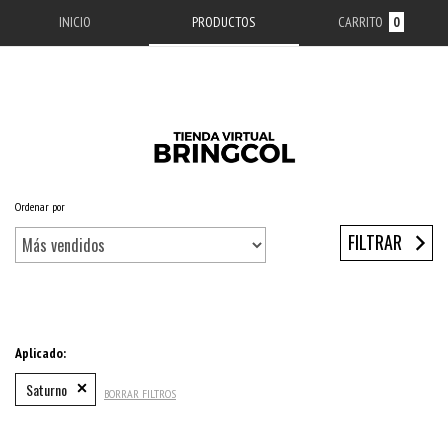
INICIO
PRODUCTOS
CARRITO
0
Ordenar por
Inicio
/
ACCESORIOS APPLE
/
ESTUCHES IPHONE
/
SERIE 13
/
IPHONE 13 PRO
FILTRAR
Aplicado:
Saturno
BORRAR FILTROS