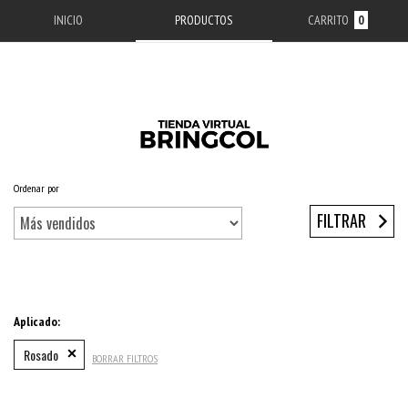
INICIO
PRODUCTOS
CARRITO
0
Ordenar por
Inicio
/
ACCESORIOS APPLE
/
ESTUCHES IPHONE
/
SERIE 13
/
IPHONE 13 PRO
FILTRAR
Aplicado:
Rosado
BORRAR FILTROS