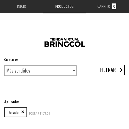
INICIO
PRODUCTOS
CARRITO
0
Ordenar por
Inicio
/
ACCESORIOS APPLE
/
ESTUCHES IPHONE
/
SERIE 13
/
IPHONE 13
FILTRAR
Aplicado:
Dorado
BORRAR FILTROS