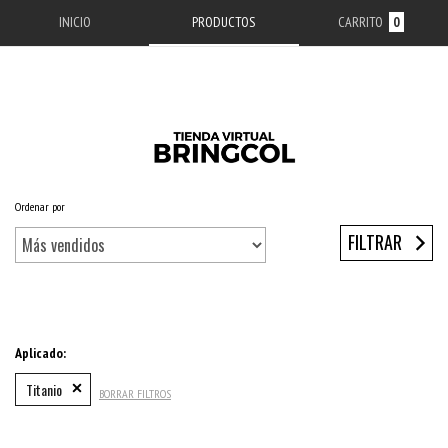
INICIO
PRODUCTOS
CARRITO
0
Ordenar por
Inicio
/
ACCESORIOS APPLE
/
ESTUCHES IPHONE
/
SERIE 13
/
IPHONE 13
FILTRAR
Aplicado:
Titanio
BORRAR FILTROS