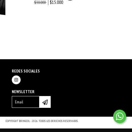
$15.000
$30.000
SOPORTE SPIDE
$25.000
REDES SOCIALES
NEWSLETTER
COPYRIGHT BRINGCOL - 2026. TODOS LOS DERECHOS RESERVADOS.