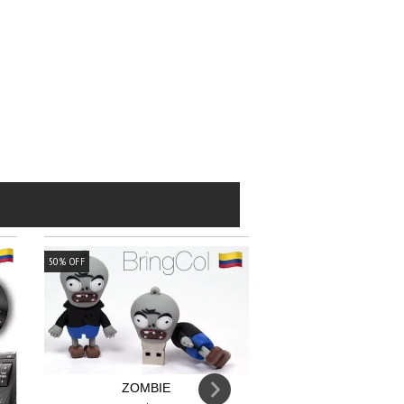
50
%
OFF
ZOMBIE