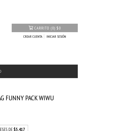
CARRITO
(
0
)
$0
CREAR CUENTA
INICIAR SESIÓN
O
AG FUNNY PACK WIWU
RESES DE
$5.417