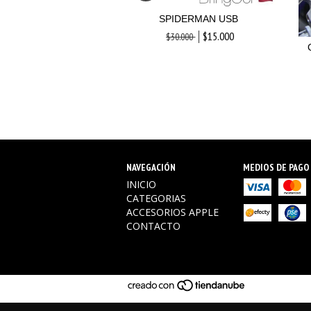
SPIDERMAN USB
$15.000
$30.000
HERO USB 16 GB
$15.000
.000
NAVEGACIÓN
MEDIOS DE PAGO
INICIO
CATEGORIAS
ACCESORIOS APPLE
CONTACTO