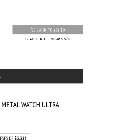
CARRITO
(
0
)
$0
CREAR CUENTA
INICIAR SESIÓN
O
 METAL WATCH ULTRA
RESES DE
$3.333