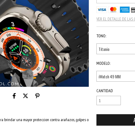
VER EL DETALLE DE LAS
TONO:
MODELO:
CANTIDAD
ara brindar una mayor proteccion contra arañazos, golpes o